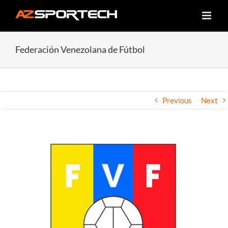
Skip
to
content
Federación Venezolana de Fútbol
Previous
Next
View
Larger
Image