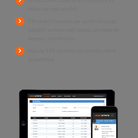
Acceda directamente a la estadística y
video con solo un click
Filtros de búsqueda por acción de juego,
jugador, sectores del campo, períodos de
tiempo y mucho más…
Más de 150 opciones de consulta sobre
los partidos.