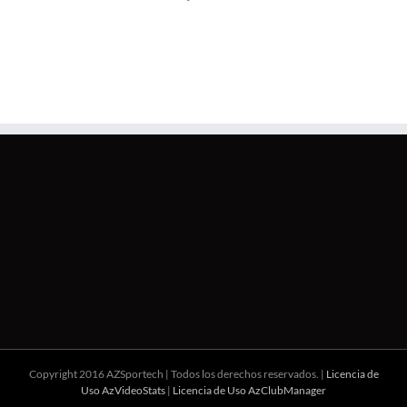
Copyright 2016 AZSportech | Todos los derechos reservados. |
Licencia de
Uso AzVideoStats
|
Licencia de Uso AzClubManager